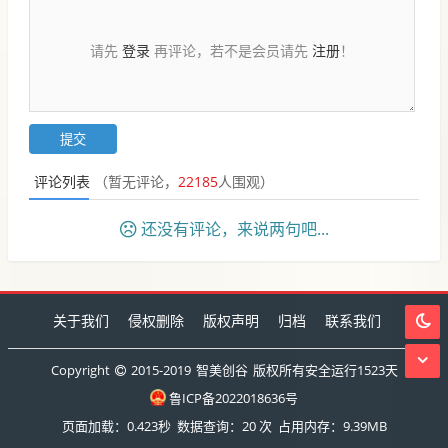
请先
登录
再评论，若不是会员请先
注册
！
评论列表
（暂无评论，
22185
人围观）
还没有评论，来说两句吧...
关于我们
侵权删除
版权声明
归档
联系我们
Copyright
2015-2019
智美创谷
版权所有安全运行
1523
天
鲁ICP备2022018636号
页面加载：0.423秒
数据查询：20 次
占用内存：9.39MB