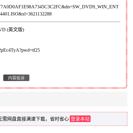
3CECF7A0D0AF1E98A7345C3C2FC&dn=SW_DVD9_WIN_ENT
401.ISO&xl=3621132288
- DVD (英文版)
L2pEc4TyA?pwd=tf25
内容投诉
登录本站
，无需网盘直接满速下载，省时省心