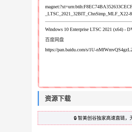
magnet:?xt=urn:btih:F8EC74BA35263
_LTSC_2021_32BIT_ChnSimp_MLF_X22-84
Windows 10 Enterprise LTSC 2021 (x64) 
百度网盘
https://pan.baidu.com/s/1U-nMfWmvQS4gz
资源下载
🔒 智美创谷独家高速直链