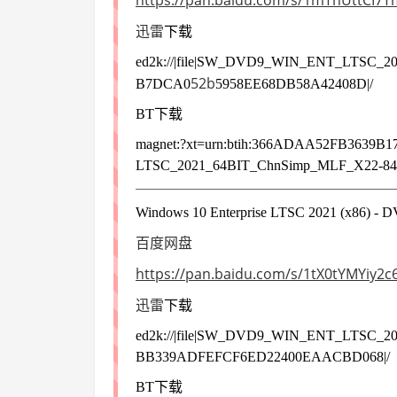
https://pan.baidu.com/s/1mThUttCI
迅雷
下载
ed2k://|file|SW_DVD9_WIN_ENT_LTSC_20
52b
B7DCA0
5958EE68DB58A42408D|/
BT下载
magnet:?xt=urn:btih:366ADAA52FB36
LTSC_2021_64BIT_ChnSimp_MLF_X22-844
Windows 10 Enterprise LTSC 2021 (x86
百度网盘
https://pan.baidu.com/s/1tX0tYMYiy
迅雷
下载
ed2k://|file|SW_DVD9_WIN_ENT_LTSC_20
BB339ADFEFCF6ED22400EAACBD068|/
BT下载