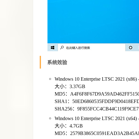
系统效验
Windows 10 Enterprise LTSC 2021 (x
大小：3.37GB
MD5：A4F6F8F67D9A59AD462FF515
SHA1：50ED6860535FDDF9D0418EFD
SHA256：9F855FCC4CB44C119F9CE7
Windows 10 Enterprise LTSC 2021 (x
大小：4.7GB
MD5：2579B3865C0591EAD3A2B45