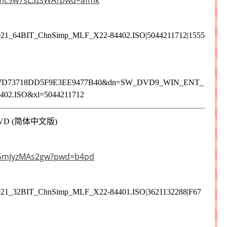
7Tmc9w7sL5zsWA?pwd=afmk
21_64BIT_ChnSimp_MLF_X22-84402.ISO|5044211712|1555
39B17D73718DD5F9E3EE9477B40&dn=SW_DVD9_WIN_ENT_
02.ISO&xl=5044211712
) - DVD (简体中文版)
2c6mJyzMAs2gw?pwd=b4pd
21_32BIT_ChnSimp_MLF_X22-84401.ISO|3621132288|F67