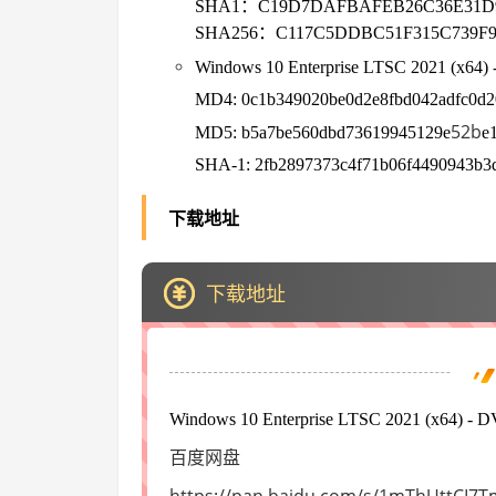
SHA1：C19D7DAFBAFEB26C36E31D9
SHA256：C117C5DDBC51F315C739F9
Windows 10 Enterprise LTSC 2021 (x6
MD4: 0c1b349020be0d2e8fbd042adfc0d2
52b
MD5: b5a7be560dbd73619945129e
e
SHA-1: 2fb2897373c4f71b06f4490943b3
下载地址
下载地址
Windows 10 Enterprise LTSC 2021 (x64
百度网盘