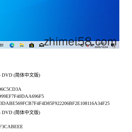
86) - DVD (简体中文版)
06C5CD3A
99EF7F40DAA696F5
3DABE569FCB7F4F4D85F922206BF2E108116A34F25
64) - DVD (简体中文版)
AF3CABEEE